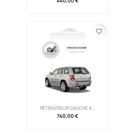
440,00 €
favorite_border
RÉTROVISEUR GAUCHE A...
740,00 €