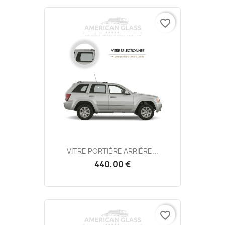
favorite_border
VITRE PORTIÈRE ARRIÈRE...
440,00 €
favorite_border