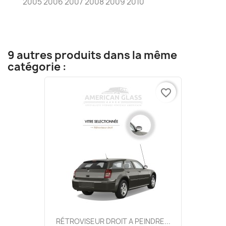
2005 2006 2007 2008 2009 2010
9 autres produits dans la même
catégorie :
favorite_border
RÉTROVISEUR DROIT A PEINDRE...