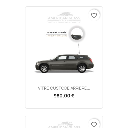
favorite_border
VITRE CUSTODE ARRIÈRE...
980,00 €
favorite_border