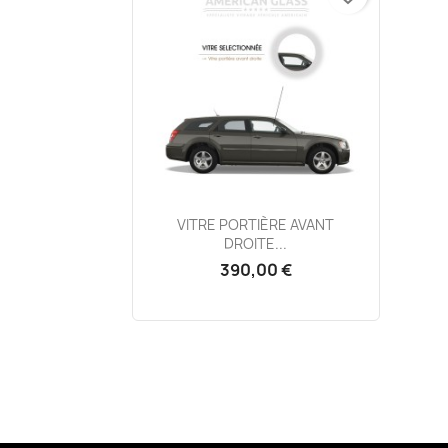
Aperçu rapide

VITRE PORTIÈRE AVANT
DROITE...
390,00 €