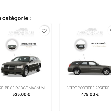
 catégorie :
favorite_border
fa
Aperçu rapide
Aperçu rapide


RE-BRISE DODGE MAGNUM...
VITRE PORTIÈRE ARRIÈRE..
525,00 €
475,00 €