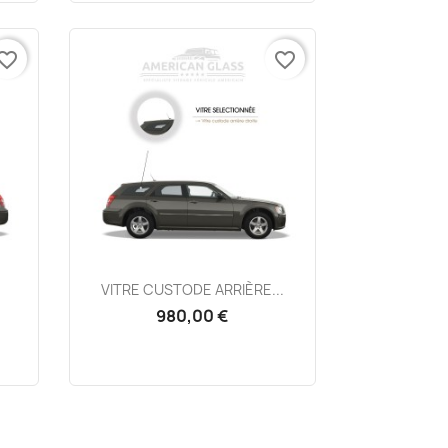
vorite_border
favorite_border
Aperçu rapide

VITRE CUSTODE ARRIÈRE...
980,00 €