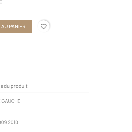
E
favorite_border
 AU PANIER
ls du produit
RE GAUCHE
009 2010