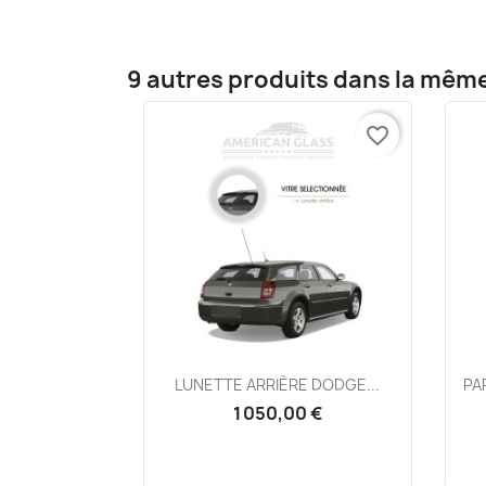
9 autres produits dans la même
favorite_border
Aperçu rapide

LUNETTE ARRIÈRE DODGE...
PA
1 050,00 €