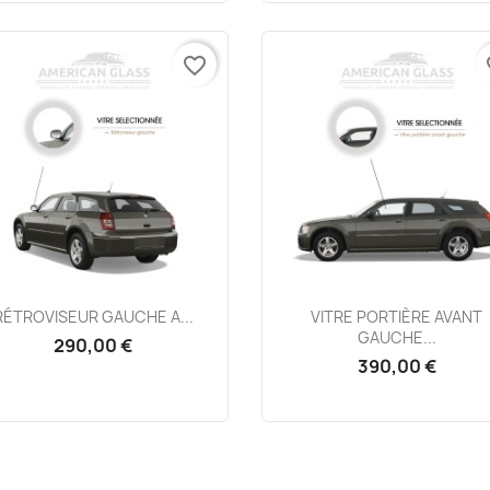
favorite_border
fa
Aperçu rapide
Aperçu rapide


RÉTROVISEUR GAUCHE A...
VITRE PORTIÈRE AVANT
GAUCHE...
290,00 €
390,00 €