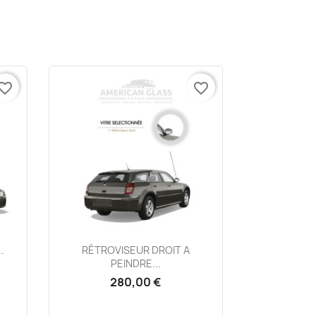
vorite_border
favorite_border
Aperçu rapide

.
RÉTROVISEUR DROIT A
PEINDRE...
280,00 €