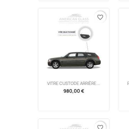
favorite_border
Aperçu rapide

VITRE CUSTODE ARRIÈRE...
980,00 €
favorite_border