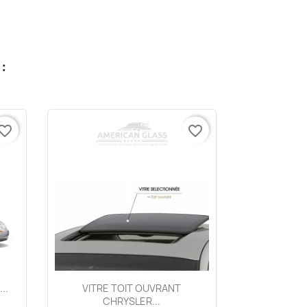
:
vorite_border
favorite_border
Aperçu rapide

..
VITRE TOIT OUVRANT
CHRYSLER...