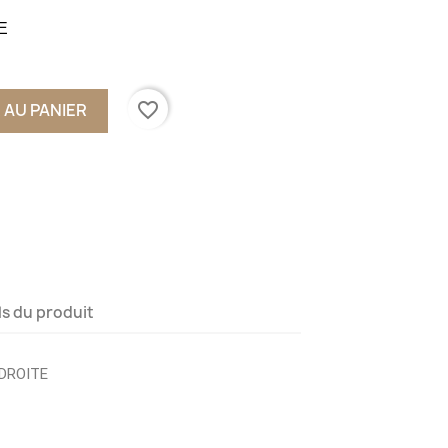
E
favorite_border
 AU PANIER
ls du produit
DROITE