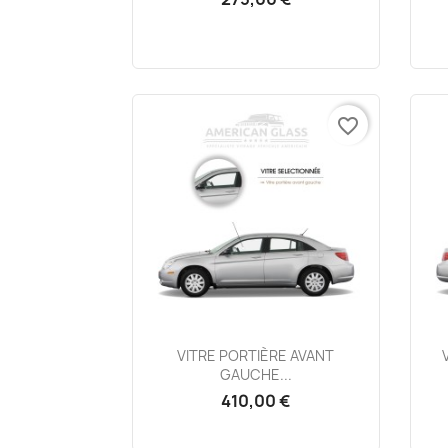
favorite_border
Aperçu rapide

VITRE PORTIÈRE AVANT
GAUCHE...
410,00 €