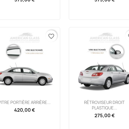
favorite_border
fa
Aperçu rapide
Aperçu rapide


VITRE PORTIÈRE ARRIÈRE...
RÉTROVISEUR DROIT
PLASTIQUE...
420,00 €
275,00 €