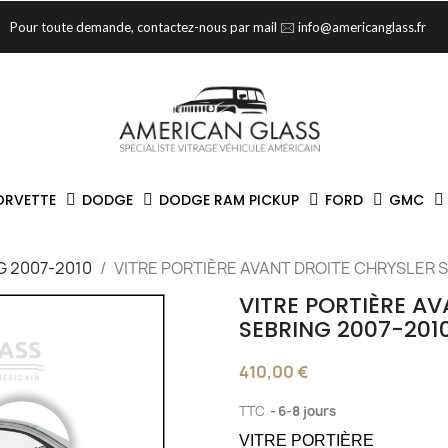
Pour toute demande, contactez-nous par mail 🖂 info@americanglass.fr
ORVETTE
DODGE
DODGE RAM PICKUP
FORD
GMC
G 2007-2010
VITRE PORTIÈRE AVANT DROITE CHRYSLER 
VITRE PORTIÈRE A
SEBRING 2007-201
410,00 €
TTC
6-8 jours
VITRE PORTIÈRE