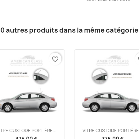
10 autres produits dans la même catégorie 
favorite_border
fa
Aperçu rapide
Aperçu rapide


ITRE CUSTODE PORTIÈRE...
VITRE CUSTODE PORTIÈRE.
375,00 €
375,00 €