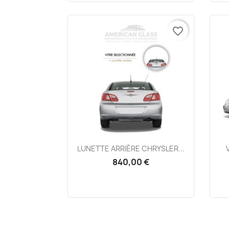
favorite_border
Aperçu rapide

LUNETTE ARRIÈRE CHRYSLER...
840,00 €