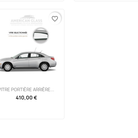
favorite_border
Aperçu rapide

VITRE PORTIÈRE ARRIÈRE...
410,00 €