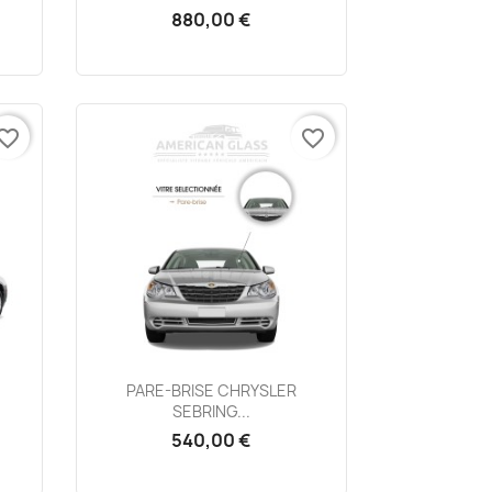
880,00 €
vorite_border
favorite_border
Aperçu rapide

PARE-BRISE CHRYSLER
SEBRING...
540,00 €