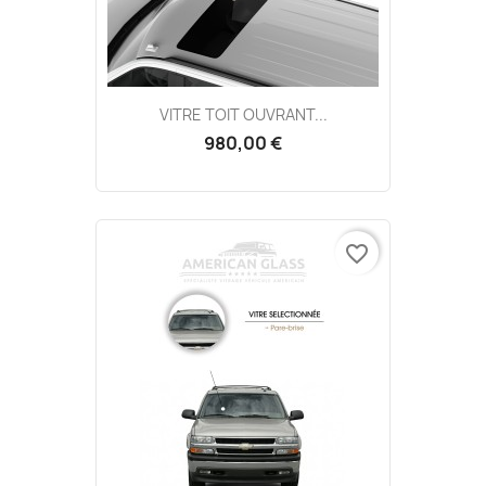
VITRE TOIT OUVRANT...
980,00 €
favorite_border