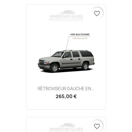
favorite_border
RÉTROVISEUR GAUCHE EN...
265,00 €
favorite_border