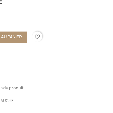
E
favorite_border
 AU PANIER
ls du produit
 GAUCHE