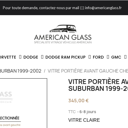
Pour toute demande, contactez-nous par mail 🖂 info@americanglass.fr
ORVETTE
DODGE
DODGE RAM PICKUP
FORD
GMC
BURBAN 1999-2002
VITRE PORTIÈRE AVANT GAUCHE CH
VITRE PORTIÈRE 
SUBURBAN 1999-2
345,00 €
TTC
6-8 jours
VITRE CLAIRE