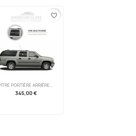
favorite_border
Aperçu rapide

VITRE PORTIÈRE ARRIÈRE...
345,00 €