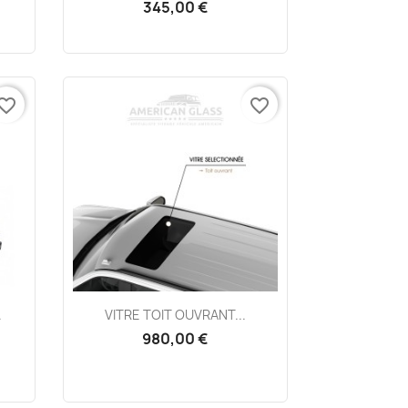
345,00 €
vorite_border
favorite_border
Aperçu rapide

.
VITRE TOIT OUVRANT...
980,00 €