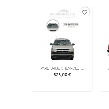
favorite_border
Aperçu rapide

PARE-BRISE CHEVROLET...
525,00 €