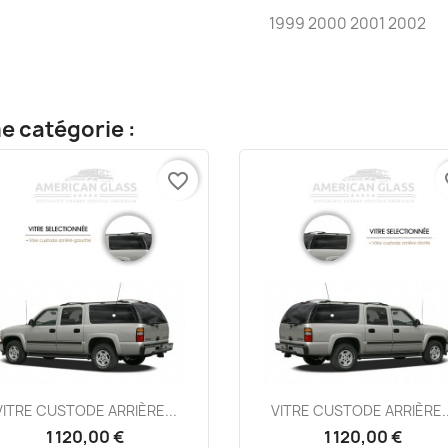
1999 2000 2001 2002
e catégorie :
favorite_border
fa
Aperçu rapide
Aperçu rapide


VITRE CUSTODE ARRIÈRE...
VITRE CUSTODE ARRIÈRE..
1 120,00 €
1 120,00 €