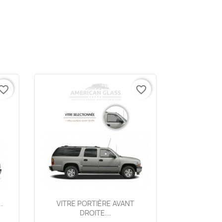
vorite_border
favorite_border
Aperçu rapide

.
VITRE PORTIÈRE AVANT
DROITE...