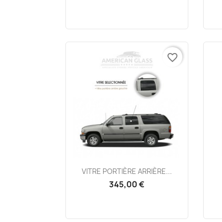
favorite_border
Aperçu rapide

VITRE PORTIÈRE ARRIÈRE...
345,00 €