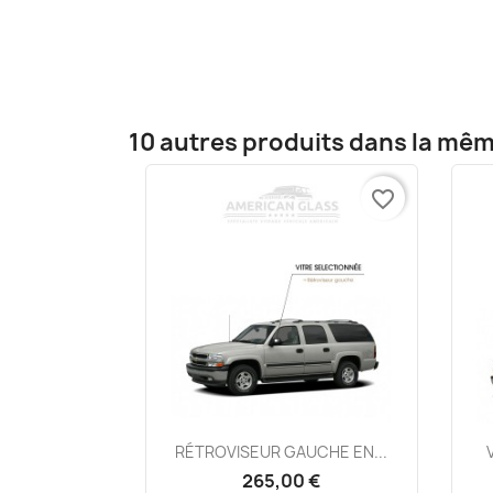
10 autres produits dans la mêm
favorite_border
Aperçu rapide

RÉTROVISEUR GAUCHE EN...
265,00 €