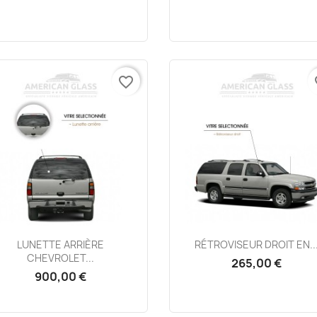
favorite_border
fa
Aperçu rapide
Aperçu rapide


LUNETTE ARRIÈRE
RÉTROVISEUR DROIT EN..
CHEVROLET...
265,00 €
900,00 €