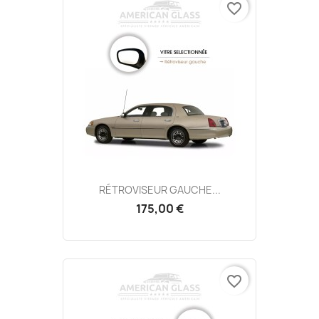
favorite_border
RÉTROVISEUR GAUCHE...
175,00 €
favorite_border