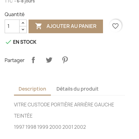
TTC
6-8 jours
Quantité

favorite_border
AJOUTER AU PANIER

EN STOCK
Partager
Description
Détails du produit
VITRE CUSTODE PORTIÈRE ARRIÈRE GAUCHE
TEINTÉE
1997 1998 1999 2000 2001 2002