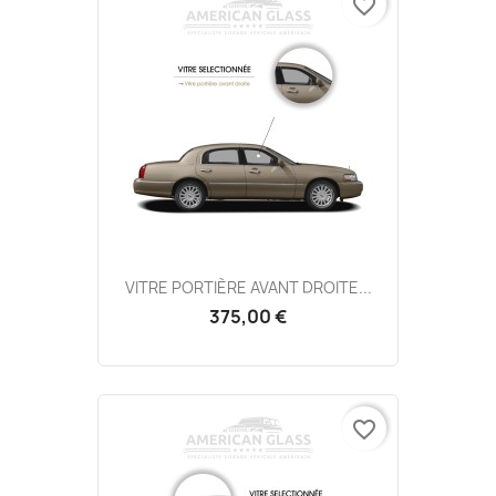
favorite_border
VITRE PORTIÈRE AVANT DROITE...
375,00 €
favorite_border