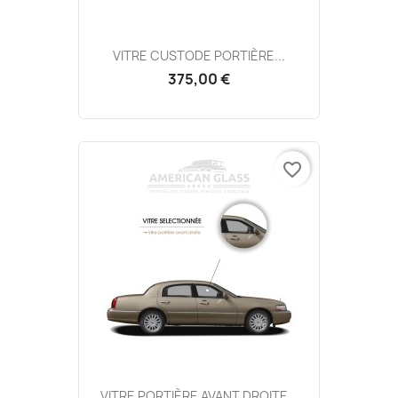
VITRE CUSTODE PORTIÈRE...
375,00 €
favorite_border
VITRE PORTIÈRE AVANT DROITE...