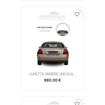
favorite_border
LUNETTE ARRIÈRE LINCOLN...
880,00 €
favorite_border