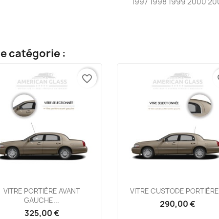
1997 1998 1999 2000 20
e catégorie :
favorite_border
fa
Aperçu rapide
Aperçu rapide


VITRE PORTIÈRE AVANT
VITRE CUSTODE PORTIÈRE.
GAUCHE...
290,00 €
325,00 €