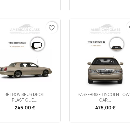
favorite_border
fa
Aperçu rapide
Aperçu rapide


RÉTROVISEUR DROIT
PARE-BRISE LINCOLN TO
PLASTIQUE...
CAR...
245,00 €
475,00 €