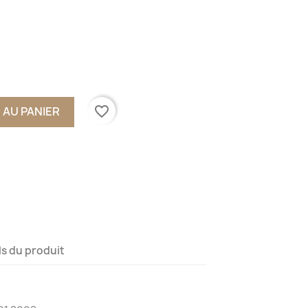
favorite_border
 AU PANIER
ls du produit