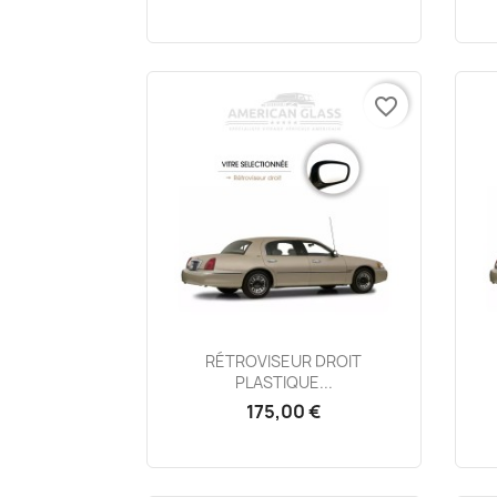
favorite_border
Aperçu rapide

RÉTROVISEUR DROIT
PLASTIQUE...
175,00 €