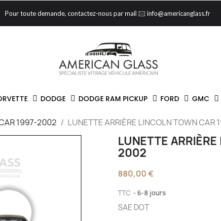
Pour toute demande, contactez-nous par mail 🖂 info@americanglass.fr
ORVETTE
DODGE
DODGE RAM PICKUP
FORD
GMC
CAR 1997-2002
LUNETTE ARRIÈRE LINCOLN TOWN CAR 1
LUNETTE ARRIÈRE 
2002
880,00 €
TTC
6-8 jours
SAE DOT