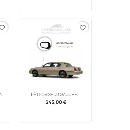
vorite_border
favorite_border
Aperçu rapide

WN
RÉTROVISEUR GAUCHE...
245,00 €