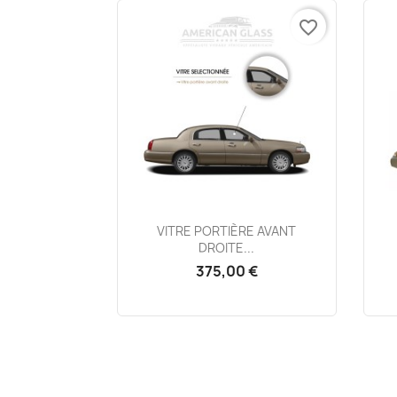
favorite_border
Aperçu rapide

VITRE PORTIÈRE AVANT
DROITE...
375,00 €