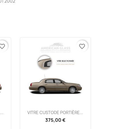
01 2002
vorite_border
favorite_border
Aperçu rapide

..
VITRE CUSTODE PORTIÈRE...
375,00 €