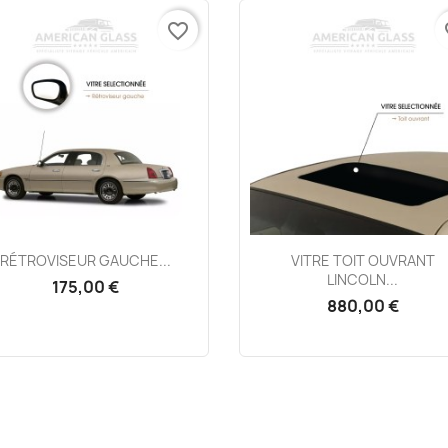
favorite_border
fa
Aperçu rapide
Aperçu rapide


RÉTROVISEUR GAUCHE...
VITRE TOIT OUVRANT
LINCOLN...
175,00 €
880,00 €