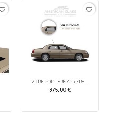
vorite_border
favorite_border
Aperçu rapide

VITRE PORTIÈRE ARRIÈRE...
375,00 €