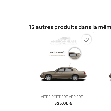
12 autres produits dans la mêm
favorite_border
Aperçu rapide

VITRE PORTIÈRE ARRIÈRE...
325,00 €