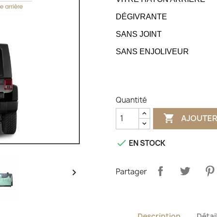
DÉGIVRANTE
SANS JOINT
SANS ENJOLIVEUR
Quantité

AJOUTER

EN STOCK

Partager
Description
Détai