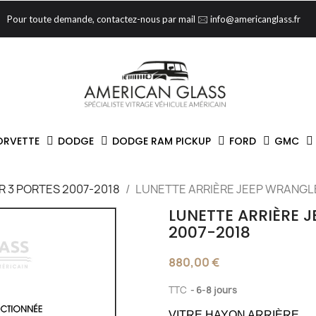
Pour toute demande, contactez-nous par mail 🖂 info@americanglass.fr
ORVETTE
DODGE
DODGE RAM PICKUP
FORD
GMC
 3 PORTES 2007-2018
LUNETTE ARRIÈRE JEEP WRANGLE
LUNETTE ARRIÈRE 
2007-2018
880,00 €
TTC
6-8 jours
VITRE HAYON ARRIÈRE