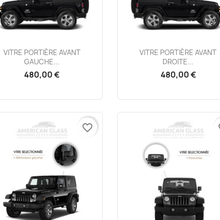
Aperçu rapide
Aperçu rapide


VITRE PORTIÈRE AVANT
VITRE PORTIÈRE AVANT
GAUCHE...
DROITE...
480,00 €
480,00 €
favorite_border
fa