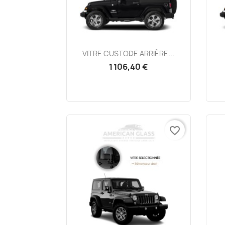
Aperçu rapide

VITRE CUSTODE ARRIÈRE...
1 106,40 €
favorite_border