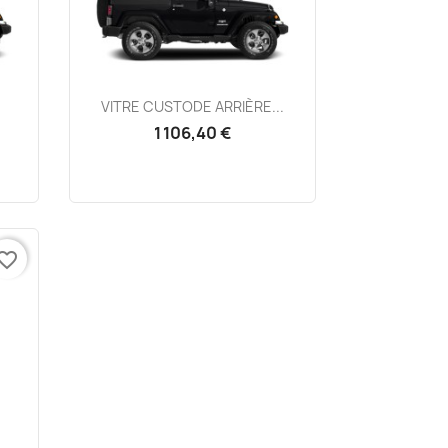
Aperçu rapide

VITRE CUSTODE ARRIÈRE...
1 106,40 €
vorite_border