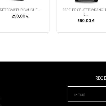
Aperçu rapide
Aperçu rapide


RÉTROVISEUR GAUCHE...
PARE-BRISE JEEP WRANGL
3...
290,00 €
580,00 €
RECE
s
,