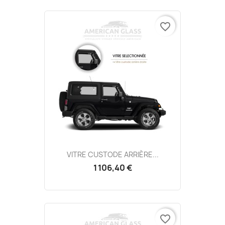
favorite_border
VITRE CUSTODE ARRIÈRE...
1 106,40 €
favorite_border