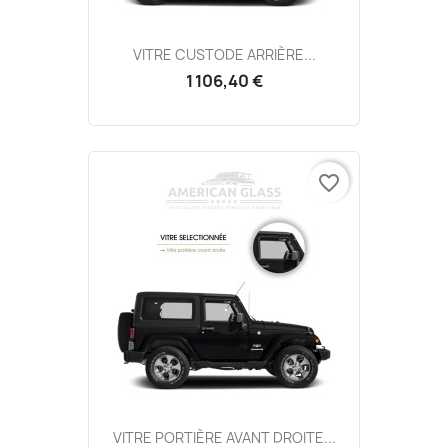
VITRE CUSTODE ARRIÈRE...
1 106,40 €
favorite_border
VITRE PORTIÈRE AVANT DROITE...