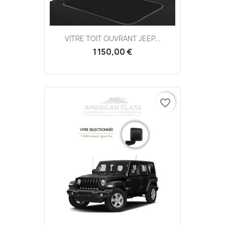
VITRE TOIT OUVRANT JEEP...
1 150,00 €
favorite_border