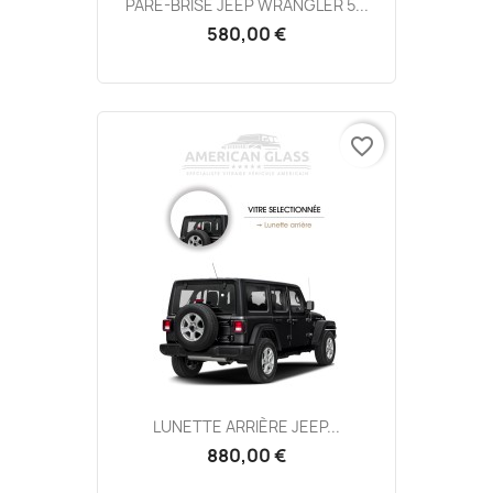
PARE-BRISE JEEP WRANGLER 5...
580,00 €
favorite_border
LUNETTE ARRIÈRE JEEP...
880,00 €