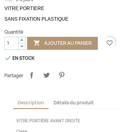
VITRE PORTIERE
SANS FIXATION PLASTIQUE
Quantité

favorite_border
AJOUTER AU PANIER

EN STOCK
Partager
Description
Détails du produit
VITRE PORTIÈRE AVANT DROITE
Claire