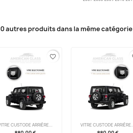
10 autres produits dans la même catégorie 
favorite_border
fa
Aperçu rapide
Aperçu rapide


VITRE CUSTODE ARRIÈRE...
VITRE CUSTODE ARRIÈRE..
880,00 €
880,00 €