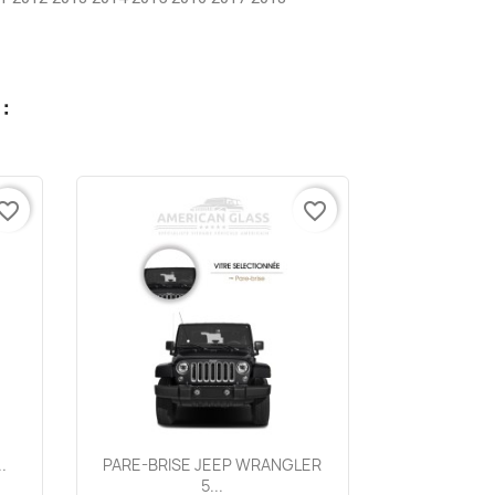
:
vorite_border
favorite_border
Aperçu rapide

.
PARE-BRISE JEEP WRANGLER
5...