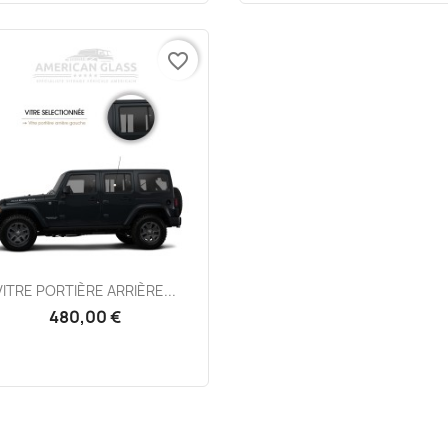
favorite_border
Aperçu rapide

VITRE PORTIÈRE ARRIÈRE...
480,00 €