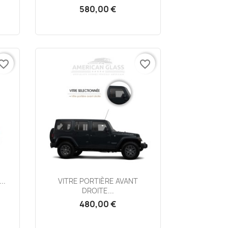
580,00 €
vorite_border
favorite_border
Aperçu rapide

..
VITRE PORTIÈRE AVANT
DROITE...
480,00 €