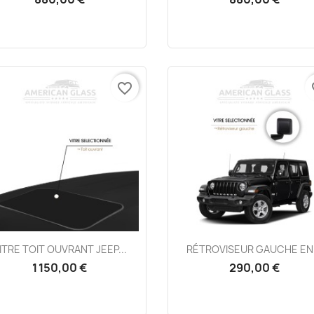
favorite_border
fa
Aperçu rapide
Aperçu rapide


ITRE TOIT OUVRANT JEEP...
RÉTROVISEUR GAUCHE EN.
1 150,00 €
290,00 €