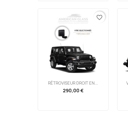
favorite_border
Aperçu rapide

RÉTROVISEUR DROIT EN...
290,00 €