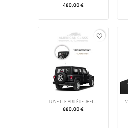
480,00 €
favorite_border
Aperçu rapide

LUNETTE ARRIÈRE JEEP...
V
880,00 €