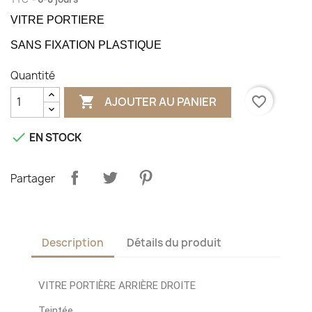
VITRE PORTIERE
SANS FIXATION PLASTIQUE
Quantité

favorite_border
AJOUTER AU PANIER

EN STOCK
Partager
Description
Détails du produit
VITRE PORTIÈRE ARRIÈRE DROITE
Teintée