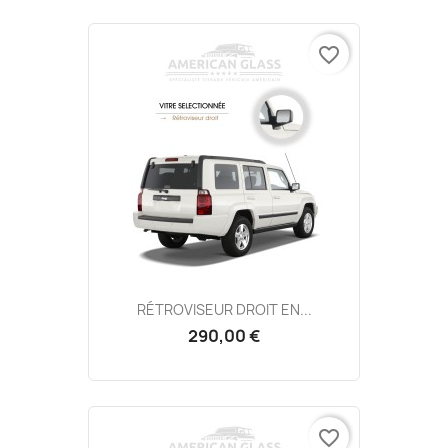
favorite_border
RÉTROVISEUR DROIT EN...
290,00 €
favorite_border