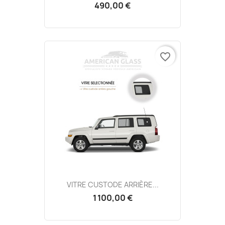
490,00 €
favorite_border
VITRE CUSTODE ARRIÈRE...
1 100,00 €