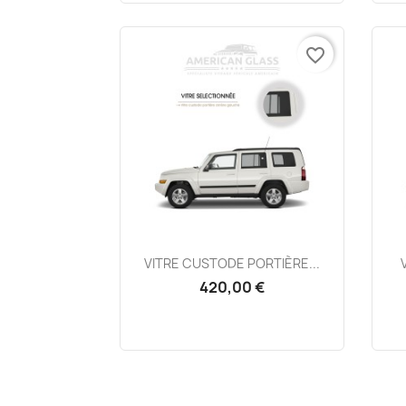
favorite_border
Aperçu rapide

VITRE CUSTODE PORTIÈRE...
420,00 €