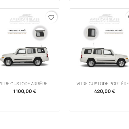
favorite_border
fa
Aperçu rapide
Aperçu rapide


VITRE CUSTODE ARRIÈRE...
VITRE CUSTODE PORTIÈRE.
1 100,00 €
420,00 €