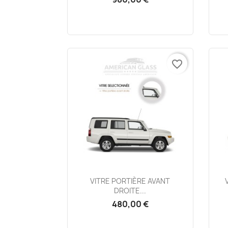
favorite_border
Aperçu rapide

VITRE PORTIÈRE AVANT
DROITE...
480,00 €