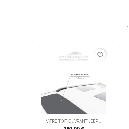
favorite_border
Aperçu rapide

VITRE TOIT OUVRANT JEEP...
980,00 €