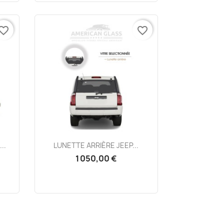
vorite_border
favorite_border
Aperçu rapide

..
LUNETTE ARRIÈRE JEEP...
1 050,00 €