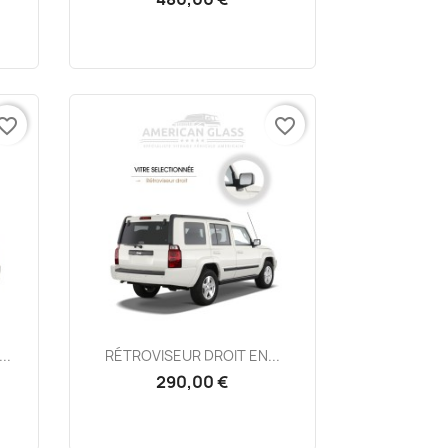
vorite_border
favorite_border
Aperçu rapide

..
RÉTROVISEUR DROIT EN...
290,00 €