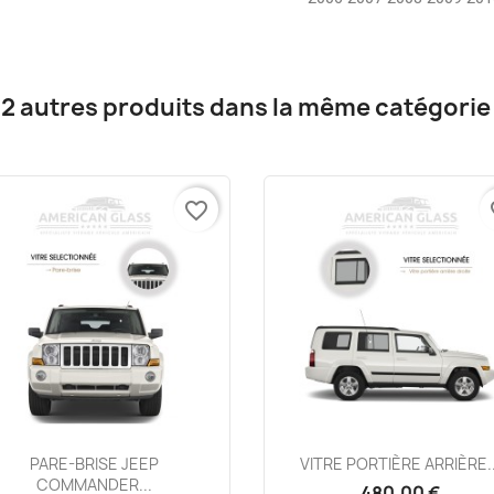
12 autres produits dans la même catégorie 
favorite_border
fa
Aperçu rapide
Aperçu rapide


PARE-BRISE JEEP
VITRE PORTIÈRE ARRIÈRE..
COMMANDER...
480,00 €