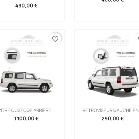
490,00 €
favorite_border
fa
Aperçu rapide
Aperçu rapide


VITRE CUSTODE ARRIÈRE...
RÉTROVISEUR GAUCHE EN.
1 100,00 €
290,00 €