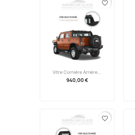
favorite_border
Aperçu rapide

Vitre Cornière Arrière...
940,00 €
favorite_border