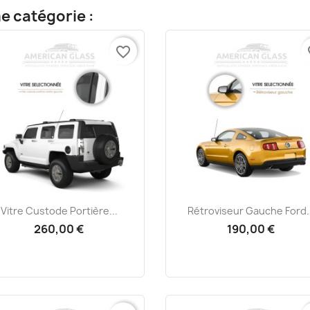
e catégorie :
favorite_border
fa
Aperçu rapide
Aperçu rapide


Vitre Custode Portière...
Rétroviseur Gauche Ford..
260,00 €
190,00 €