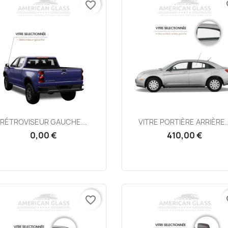
favorite_border
fa
Aperçu rapide
Aperçu rapide


RÉTROVISEUR GAUCHE...
VITRE PORTIÈRE ARRIÈRE..
0,00 €
410,00 €
favorite_border
fa