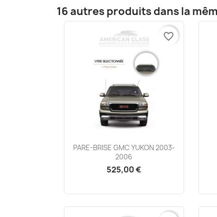
16 autres produits dans la mêm
favorite_border
Aperçu rapide

PARE-BRISE GMC YUKON 2003-
2006
525,00 €