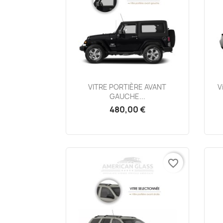
Aperçu rapide

VITRE PORTIÈRE AVANT
V
GAUCHE...
480,00 €
favorite_border