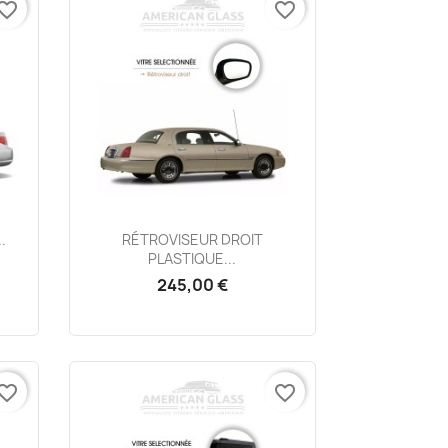
vorite_border
favorite_border
Aperçu rapide

.
RÉTROVISEUR DROIT
PLASTIQUE...
245,00 €
vorite_border
favorite_border