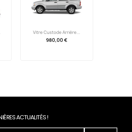
Aperçu rapide

.
Vitre Custode Arrière...
980,00 €
IÈRES ACTUALITÉS !