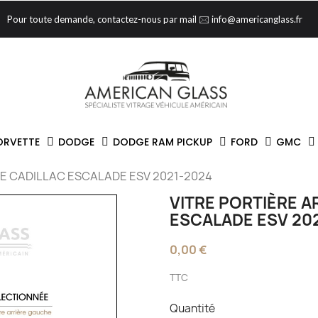
Pour toute demande, contactez-nous par mail 🖂 info@americanglass.fr
ORVETTE
DODGE
DODGE RAM PICKUP
FORD
GMC
HE CADILLAC ESCALADE ESV 2021-2024
VITRE PORTIÈRE A
ESCALADE ESV 20
0,00 €
TTC
Quantité