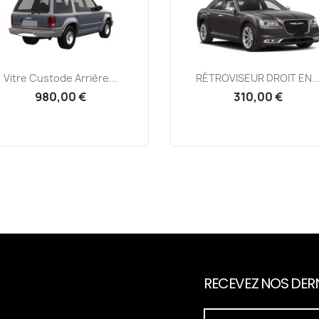
Aperçu rapide
Aperçu rapide


Vitre Custode Arrière...
RÉTROVISEUR DROIT EN..
980,00 €
310,00 €
RECEVEZ NOS DERN