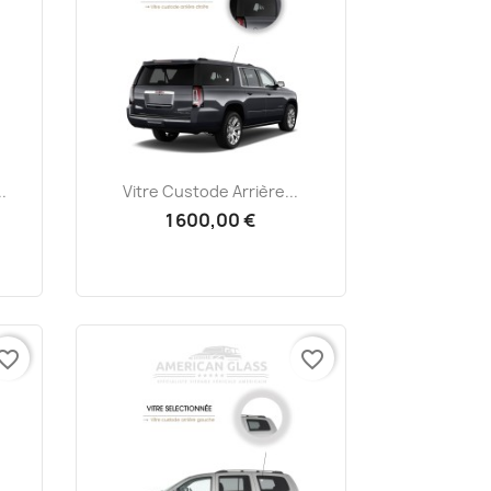
Aperçu rapide

.
Vitre Custode Arrière...
1 600,00 €
vorite_border
favorite_border