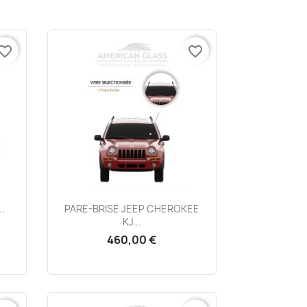
vorite_border
favorite_border
Aperçu rapide

.
PARE-BRISE JEEP CHEROKEE
KJ...
460,00 €