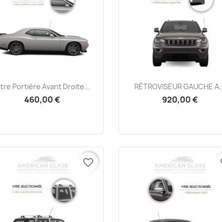
Aperçu rapide
Aperçu rapide


itre Portière Avant Droite...
RÉTROVISEUR GAUCHE A..
460,00 €
920,00 €
favorite_border
fa