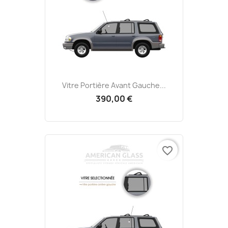
Vitre Portière Avant Gauche...
390,00 €
favorite_border