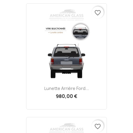
favorite_border
Lunette Arrière Ford...
980,00 €
favorite_border