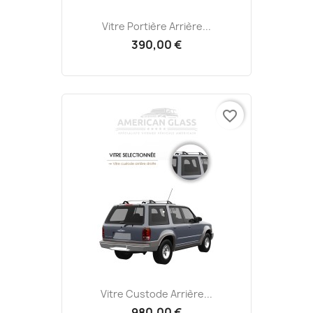
Vitre Portière Arrière...
390,00 €
favorite_border
Vitre Custode Arrière...
980,00 €