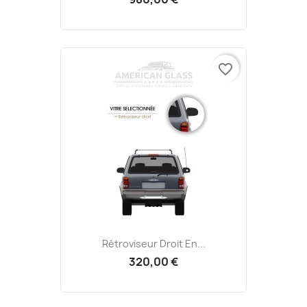
favorite_border
Rétroviseur Droit En...
320,00 €