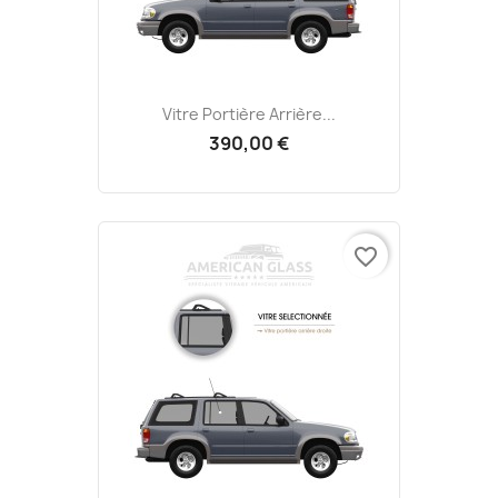
Vitre Portière Arrière...
390,00 €
favorite_border