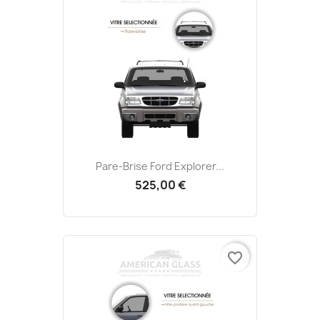
Pare-Brise Ford Explorer...
525,00 €
favorite_border