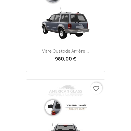
Vitre Custode Arrière...
980,00 €
favorite_border