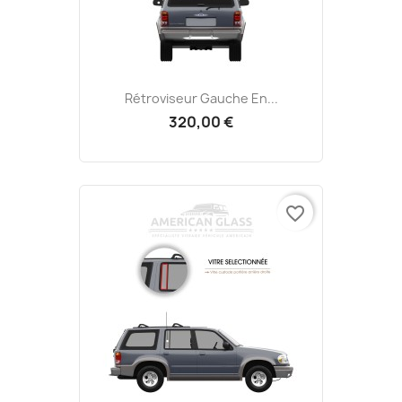
Rétroviseur Gauche En...
320,00 €
favorite_border