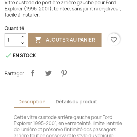
Vitre custode de portière arrière gauche pour Ford
Explorer (1995-2001), teintée, sans joint ni enjoliveur,
facile à installer.
Quantité

favorite_border
AJOUTER AU PANIER

EN STOCK
Partager
Description
Détails du produit
Cette vitre custode arrière gauche pour Ford
Explorer 1995-2001, en verre teinté, limite l’entrée
de lumière et préserve l’intimité des passagers
arrière tout en conservant le style du véhicule.