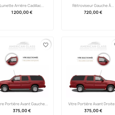
Aperçu rapide
Aperçu rapide


Lunette Arrière Cadillac...
Rétroviseur Gauche À...
1 200,00 €
720,00 €
favorite_border
fa
Aperçu rapide
Aperçu rapide


tre Portière Avant Gauche...
Vitre Portière Avant Droite.
375,00 €
375,00 €