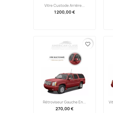
Aperçu rapide

Vitre Custode Arrière...
1 200,00 €
favorite_border
Aperçu rapide

Rétroviseur Gauche En...
Vi
270,00 €