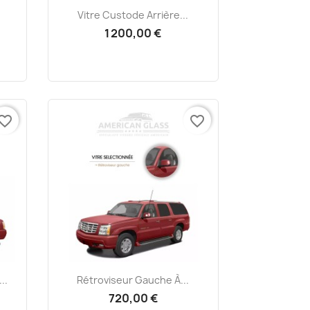
Aperçu rapide

Vitre Custode Arrière...
1 200,00 €
vorite_border
favorite_border
Aperçu rapide

..
Rétroviseur Gauche À...
720,00 €