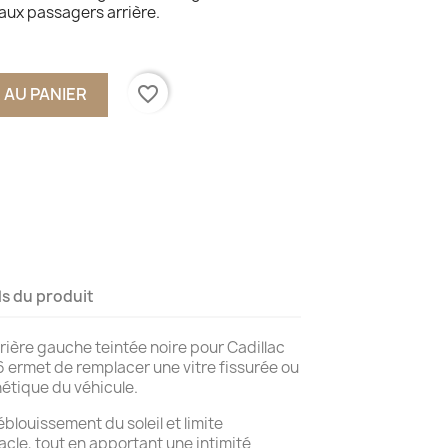
 aux passagers arrière.
favorite_border
 AU PANIER
ls du produit
rrière gauche teintée noire pour Cadillac
ermet de remplacer une vitre fissurée ou
hétique du véhicule.
éblouissement du soleil et limite
acle, tout en apportant une intimité