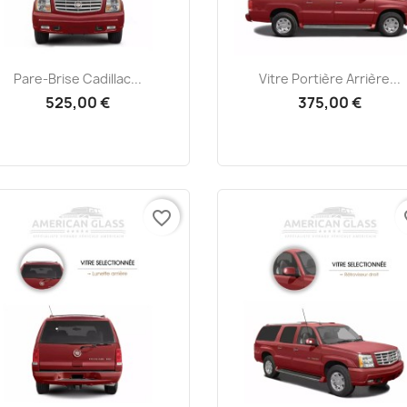
Aperçu rapide
Aperçu rapide


Pare-Brise Cadillac...
Vitre Portière Arrière...
525,00 €
375,00 €
favorite_border
fa