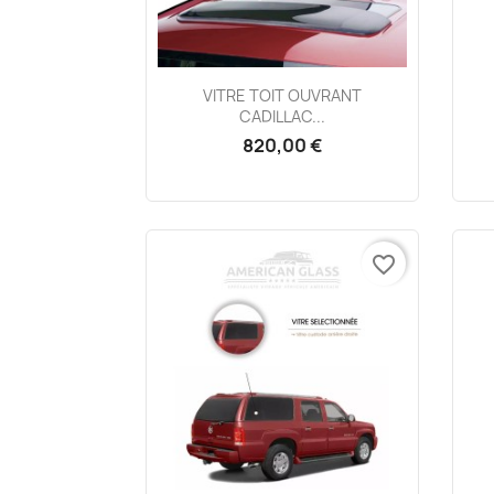
Aperçu rapide

VITRE TOIT OUVRANT
CADILLAC...
820,00 €
favorite_border