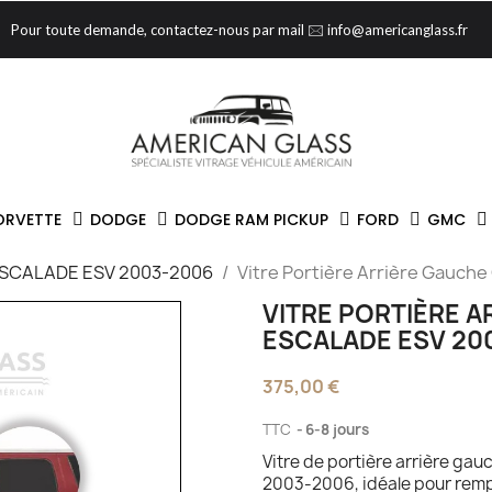
Pour toute demande, contactez-nous par mail 🖂 info@americanglass.fr
ORVETTE
DODGE
DODGE RAM PICKUP
FORD
GMC
SCALADE ESV 2003-2006
Vitre Portière Arrière Gauche
VITRE PORTIÈRE A
ESCALADE ESV 20
375,00 €
TTC
6-8 jours
Vitre de portière arrière gau
2003-2006, idéale pour remp