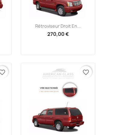
Aperçu rapide

Rétroviseur Droit En...
270,00 €
vorite_border
favorite_border