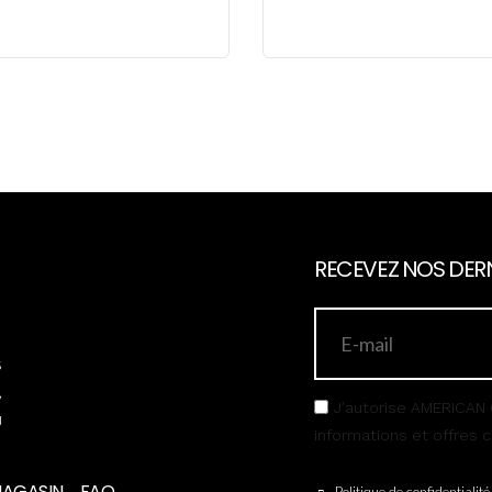
RECEVEZ NOS DERN
s
,
J’autorise AMERICAN 
u
informations et offres
MAGASIN
FAQ
Politique de confidentialité