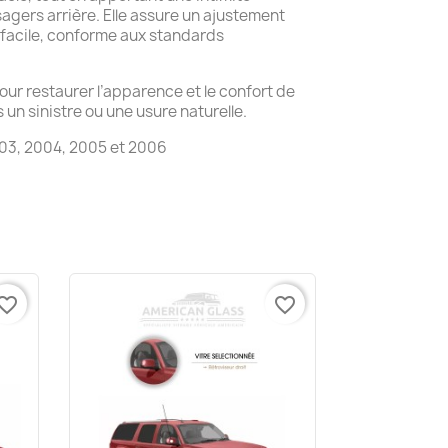
gers arrière. Elle assure un ajustement
n facile, conforme aux standards
pour restaurer l’apparence et le confort de
un sinistre ou une usure naturelle.
03, 2004, 2005 et 2006
vorite_border
favorite_border