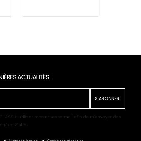
IÈRES ACTUALITÉS !
S'ABONNER
GLASS à utiliser mon adresse mail afin de m’envoyer des
 commerciales
Mentions légales
Conditions générales