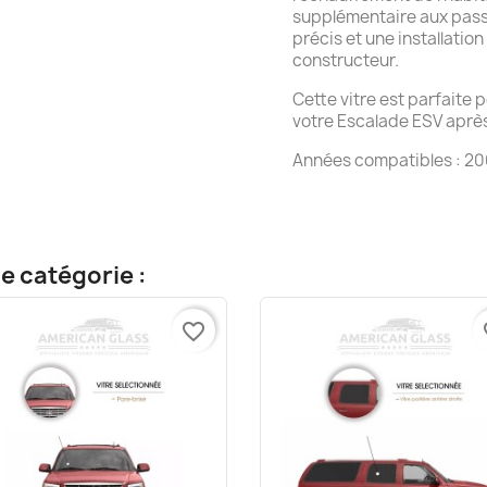
supplémentaire aux passa
précis et une installatio
constructeur.
Cette vitre est parfaite 
votre Escalade ESV après 
Années compatibles : 20
e catégorie :
favorite_border
fa