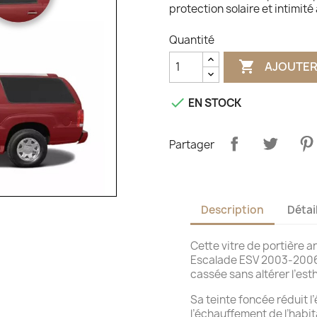
protection solaire et intimité
Quantité

AJOUTER

EN STOCK
Partager
Description
Détai
Cette vitre de portière a
Escalade ESV 2003-2006 
cassée sans altérer l’est
Sa teinte foncée réduit l’
l’échauffement de l’habit