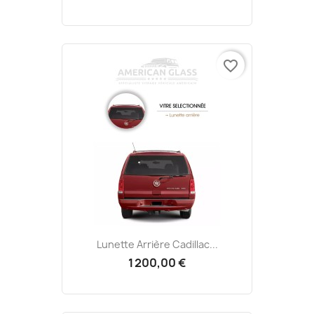
favorite_border
Lunette Arrière Cadillac...
1 200,00 €