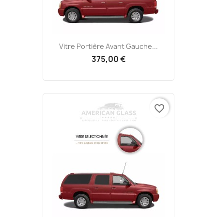
Vitre Portière Avant Gauche...
375,00 €
favorite_border