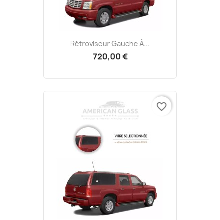
Rétroviseur Gauche À...
720,00 €
favorite_border