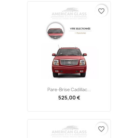
favorite_border
Pare-Brise Cadillac...
525,00 €
favorite_border