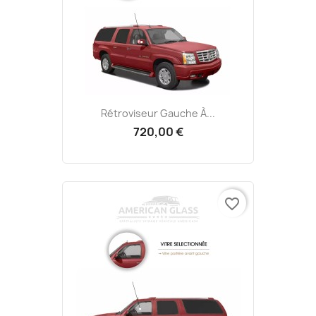
Rétroviseur Gauche À...
720,00 €
favorite_border