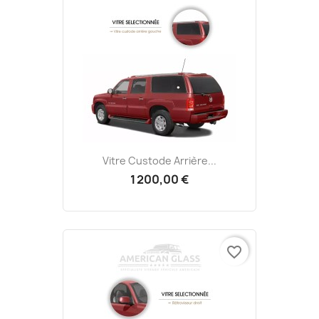
Vitre Custode Arrière...
1 200,00 €
favorite_border