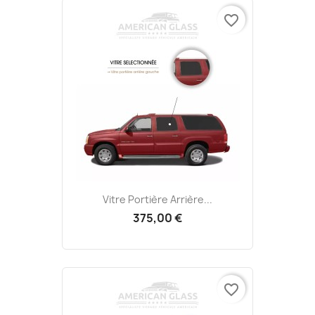
favorite_border
Vitre Portière Arrière...
375,00 €
favorite_border