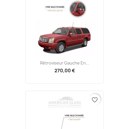
Rétroviseur Gauche En...
270,00 €
favorite_border