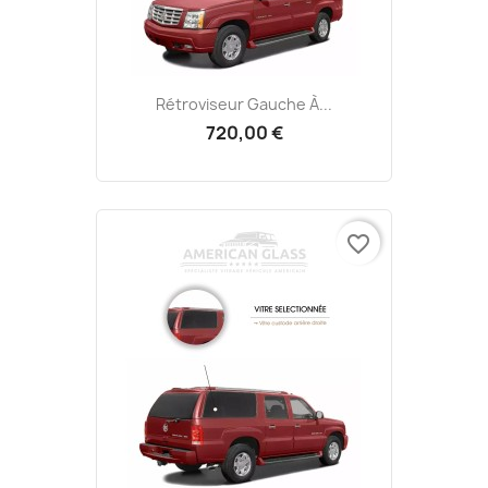
Rétroviseur Gauche À...
720,00 €
favorite_border