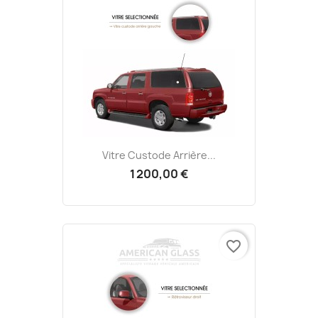
Vitre Custode Arrière...
1 200,00 €
favorite_border