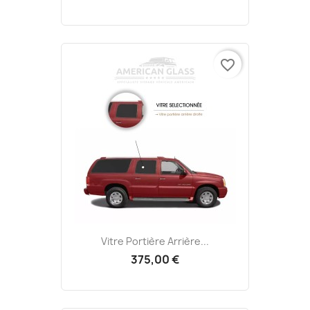
favorite_border
Vitre Portière Arrière...
375,00 €