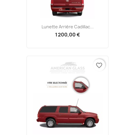
Lunette Arrière Cadillac...
1 200,00 €
favorite_border