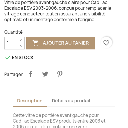
Vitre de portière avant gauche claire pour Cadillac
Escalade ESV 2003-2006, conçue pour remplacer le
vitrage conducteur tout en assurant une visibilité
optimale et un montage conforme à l’origine.
Quantité

favorite_border
AJOUTER AU PANIER

EN STOCK
Partager
Description
Détails du produit
Cette vitre de portière avant gauche pour
Cadillac Escalade ESV produits entre 2003 et
2006 permet de remplacer une vitre