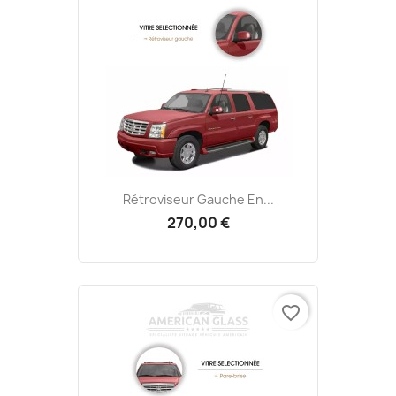
Rétroviseur Gauche En...
270,00 €
favorite_border