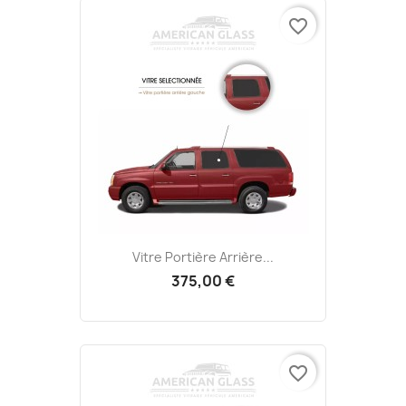
favorite_border
Vitre Portière Arrière...
375,00 €
favorite_border