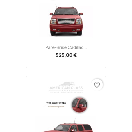
Pare-Brise Cadillac...
525,00 €
favorite_border