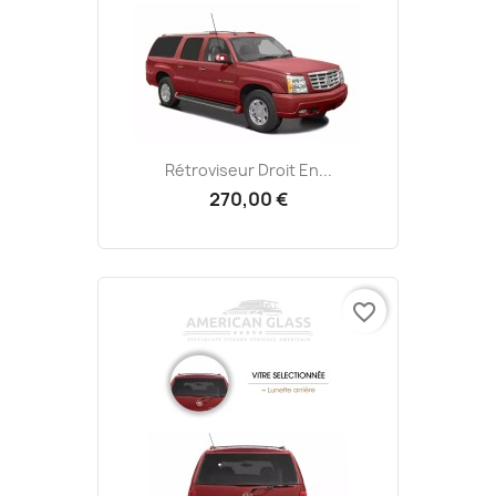
Rétroviseur Droit En...
270,00 €
favorite_border