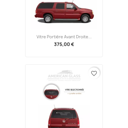
Vitre Portière Avant Droite...
375,00 €
favorite_border