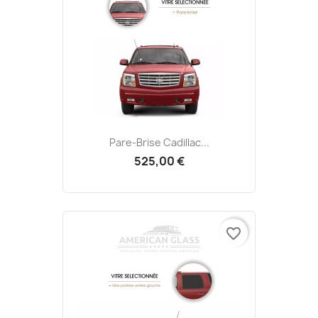
Pare-Brise Cadillac...
525,00 €
favorite_border