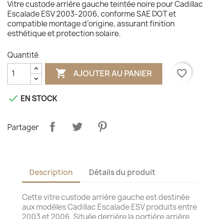
Vitre custode arrière gauche teintée noire pour Cadillac
Escalade ESV 2003-2006, conforme SAE DOT et
compatible montage d’origine, assurant finition
esthétique et protection solaire.
Quantité

favorite_border
AJOUTER AU PANIER

EN STOCK
Partager
Description
Détails du produit
Cette vitre custode arrière gauche est destinée
aux modèles Cadillac Escalade ESV produits entre
2003 et 2006. Située derrière la portière arrière