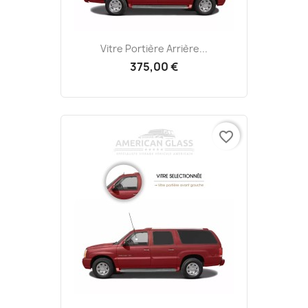
Vitre Portière Arrière...
375,00 €
favorite_border