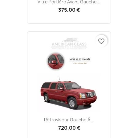
Vitre Portière Avant Gauche...
375,00 €
favorite_border
Rétroviseur Gauche À...
720,00 €