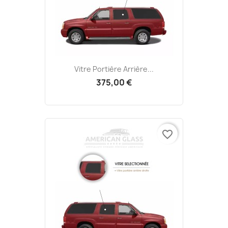
Vitre Portière Arrière...
375,00 €
favorite_border