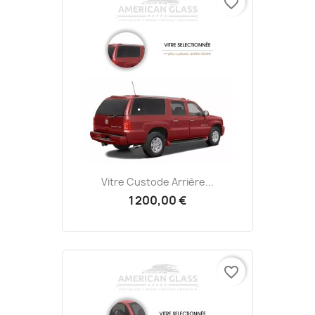
favorite_border
Vitre Custode Arrière...
1 200,00 €
favorite_border