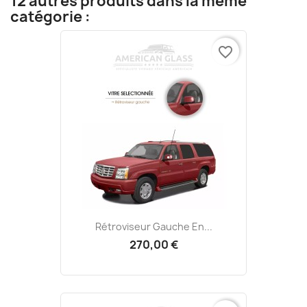
12 autres produits dans la même
catégorie :
favorite_border
Rétroviseur Gauche En...
270,00 €