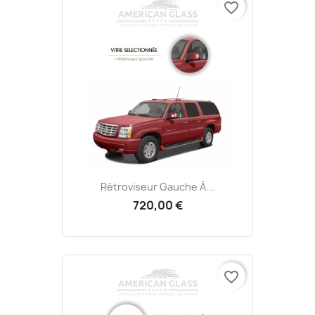
favorite_border
Rétroviseur Gauche À...
720,00 €
favorite_border