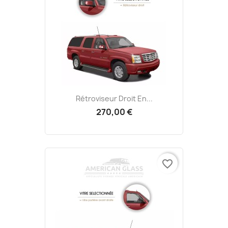
Rétroviseur Droit En...
270,00 €
favorite_border