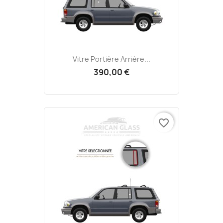
Vitre Portière Arrière...
390,00 €
favorite_border