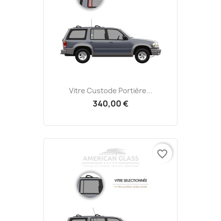
Vitre Custode Portière...
340,00 €
favorite_border