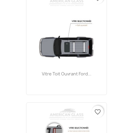
Vitre Toit Ouvrant Ford...
favorite_border