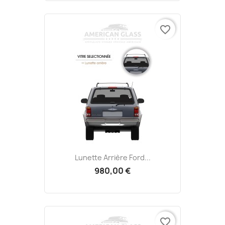
favorite_border
Lunette Arrière Ford...
980,00 €
favorite_border