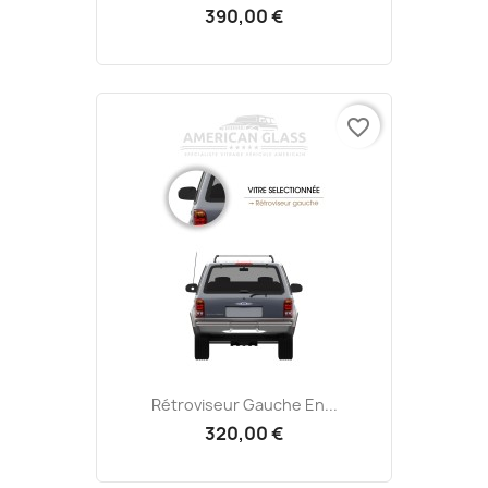
390,00 €
favorite_border
Rétroviseur Gauche En...
320,00 €