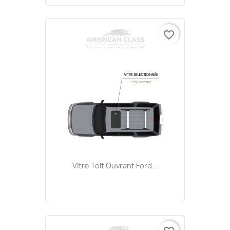
favorite_border
Vitre Toit Ouvrant Ford...