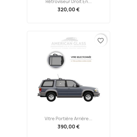
Rétroviseur Droit En...
320,00 €
favorite_border
Vitre Portière Arrière...
390,00 €