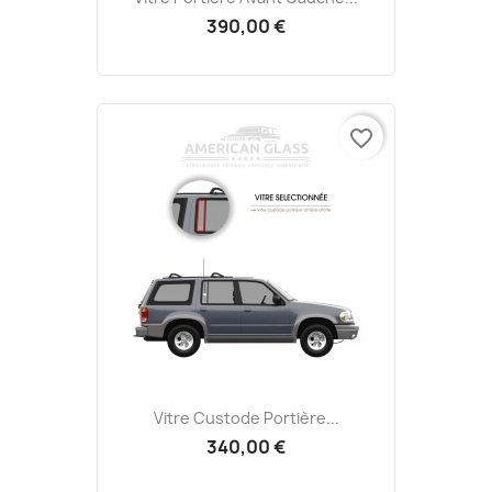
390,00 €
favorite_border
Vitre Custode Portière...
340,00 €