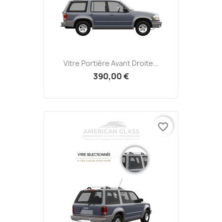
Vitre Portière Avant Droite...
390,00 €
favorite_border