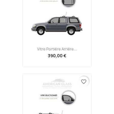
Vitre Portière Arrière...
390,00 €
favorite_border