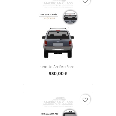
favorite_border
Lunette Arrière Ford...
980,00 €
favorite_border