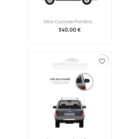
Vitre Custode Portière...
340,00 €
favorite_border