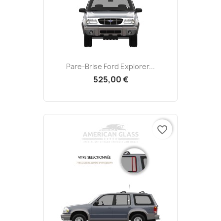
Pare-Brise Ford Explorer...
525,00 €
favorite_border