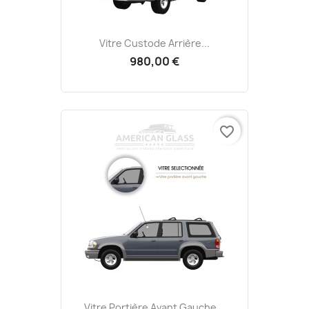
Vitre Custode Arrière...
980,00 €
favorite_border
Vitre Portière Avant Gauche...