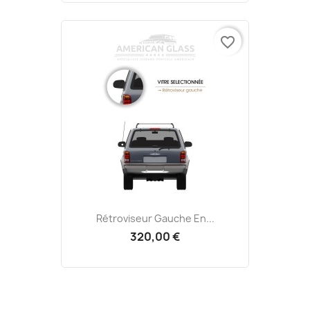
favorite_border
Rétroviseur Gauche En...
320,00 €