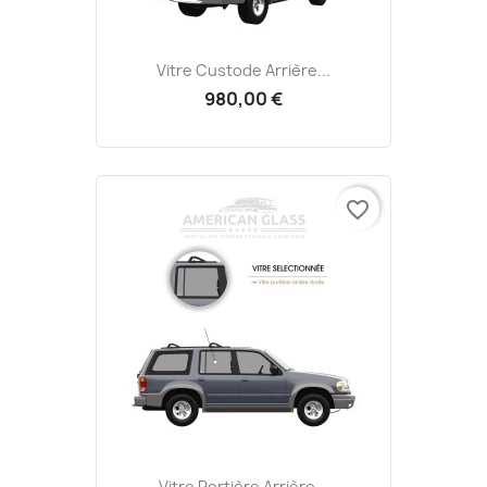
Vitre Custode Arrière...
980,00 €
favorite_border
Vitre Portière Arrière...