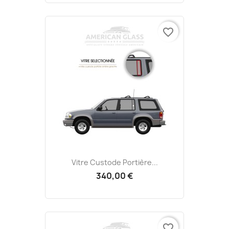
favorite_border
Vitre Custode Portière...
340,00 €
favorite_border