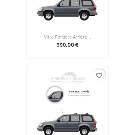
Vitre Portière Arrière...
390,00 €
favorite_border