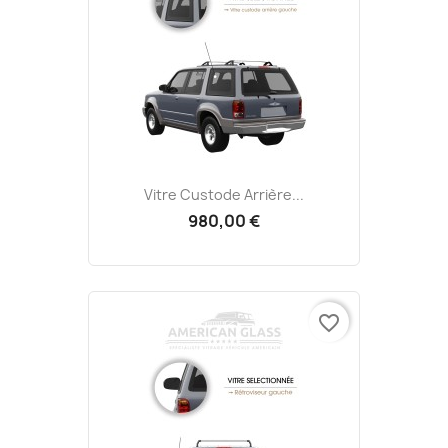
Vitre Custode Arrière...
980,00 €
favorite_border