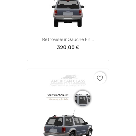
Rétroviseur Gauche En...
320,00 €
favorite_border