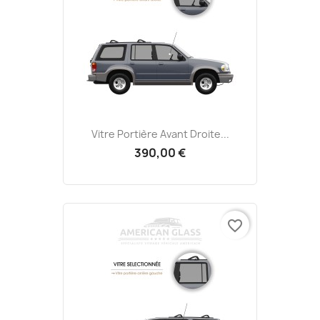
Vitre Portière Avant Droite...
390,00 €
favorite_border