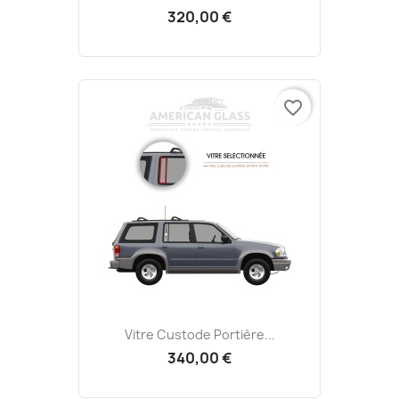
320,00 €
favorite_border
Vitre Custode Portière...
340,00 €