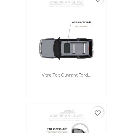
Vitre Toit Ouvrant Ford...
favorite_border