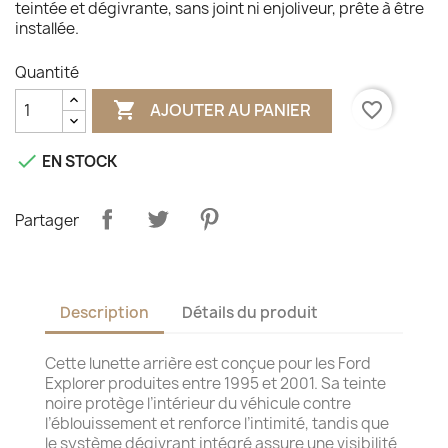
teintée et dégivrante, sans joint ni enjoliveur, prête à être
installée.
Quantité

favorite_border
AJOUTER AU PANIER

EN STOCK
Partager
Description
Détails du produit
Cette lunette arrière est conçue pour les Ford
Explorer produites entre 1995 et 2001. Sa teinte
noire protège l’intérieur du véhicule contre
l’éblouissement et renforce l’intimité, tandis que
le système dégivrant intégré assure une visibilité