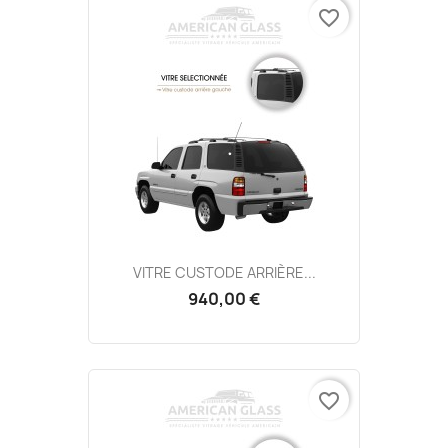
favorite_border
VITRE CUSTODE ARRIÈRE...
940,00 €
favorite_border