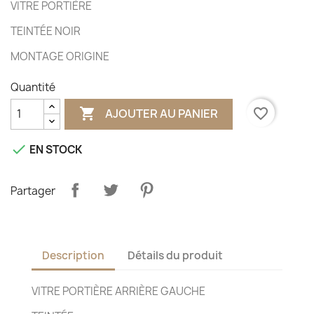
VITRE PORTIÈRE
TEINTÉE NOIR
MONTAGE ORIGINE
Quantité

favorite_border
AJOUTER AU PANIER

EN STOCK
Partager
Description
Détails du produit
VITRE PORTIÈRE ARRIÈRE GAUCHE