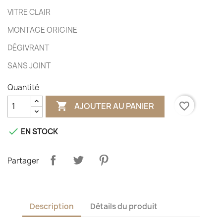
VITRE CLAIR
MONTAGE ORIGINE
DÉGIVRANT
SANS JOINT
Quantité

favorite_border
AJOUTER AU PANIER

EN STOCK
Partager
Description
Détails du produit