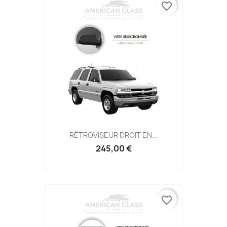
favorite_border
RÉTROVISEUR DROIT EN...
245,00 €
favorite_border