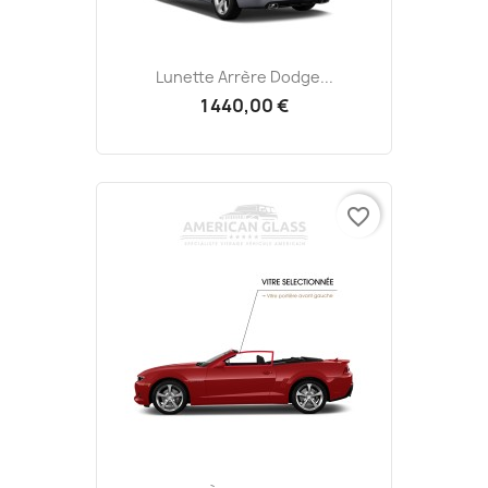
Lunette Arrère Dodge...
1 440,00 €
favorite_border