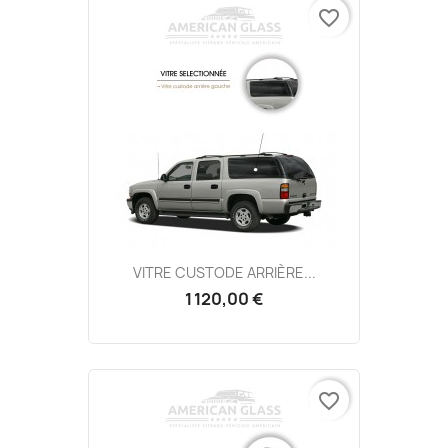
favorite_border
VITRE CUSTODE ARRIÈRE...
1 120,00 €
favorite_border