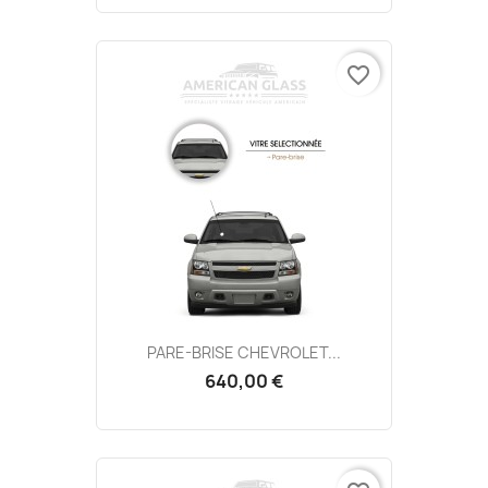
favorite_border
PARE-BRISE CHEVROLET...
640,00 €