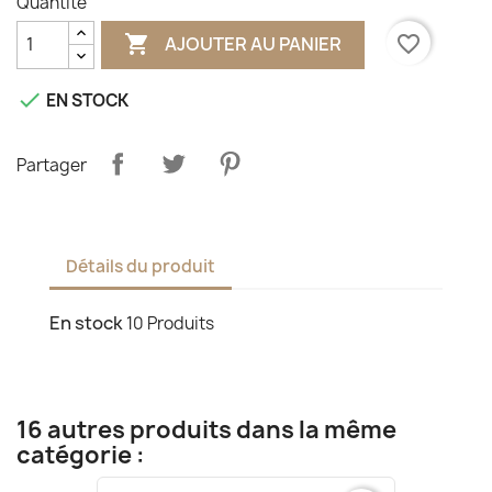
Quantité

favorite_border
AJOUTER AU PANIER

EN STOCK
Partager
Détails du produit
En stock
10 Produits
16 autres produits dans la même
catégorie :