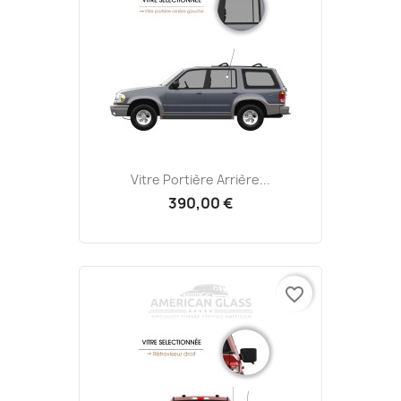
Vitre Portière Arrière...
390,00 €
favorite_border