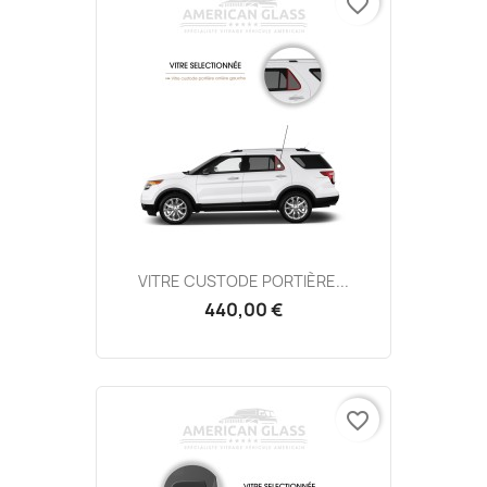
favorite_border
VITRE CUSTODE PORTIÈRE...
440,00 €
favorite_border