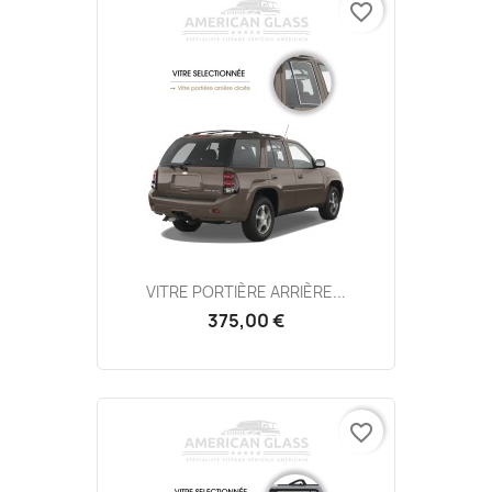
favorite_border
VITRE PORTIÈRE ARRIÈRE...
375,00 €
favorite_border