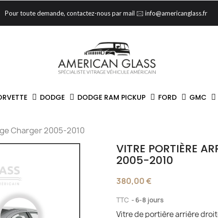
Pour toute demande, contactez-nous par mail 🖂 info@americanglass.fr
ORVETTE
DODGE
DODGE RAM PICKUP
FORD
GMC
odge Charger 2005-2010
VITRE PORTIÈRE A
2005-2010
380,00 €
TTC
6-8 jours
Vitre de portière arrière dr