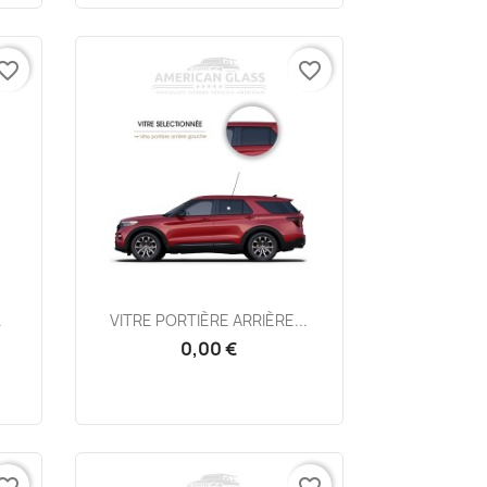
vorite_border
favorite_border
Aperçu rapide

.
VITRE PORTIÈRE ARRIÈRE...
0,00 €
vorite_border
favorite_border