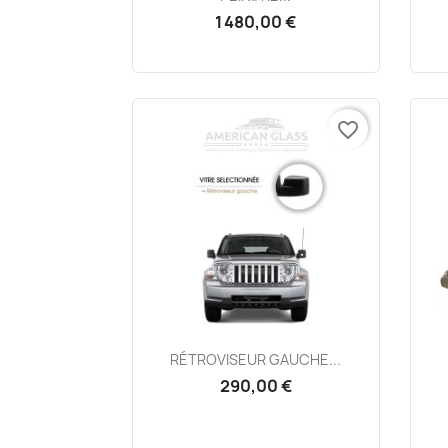
1 480,00 €
favorite_border
Aperçu rapide

RÉTROVISEUR GAUCHE...
290,00 €