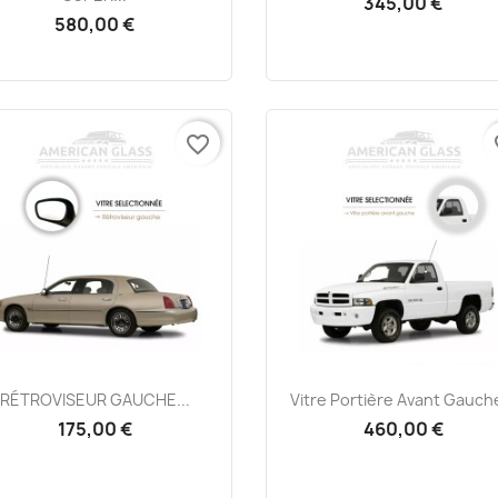
345,00 €
580,00 €
favorite_border
fa
Aperçu rapide
Aperçu rapide


RÉTROVISEUR GAUCHE...
Vitre Portière Avant Gauche
175,00 €
460,00 €