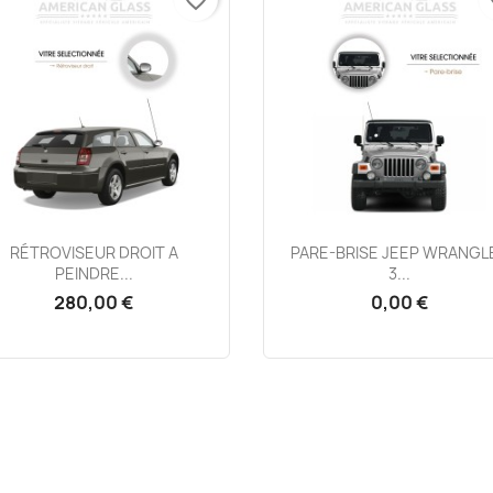
Aperçu rapide
Aperçu rapide


RÉTROVISEUR DROIT A
PARE-BRISE JEEP WRANGL
PEINDRE...
3...
280,00 €
0,00 €