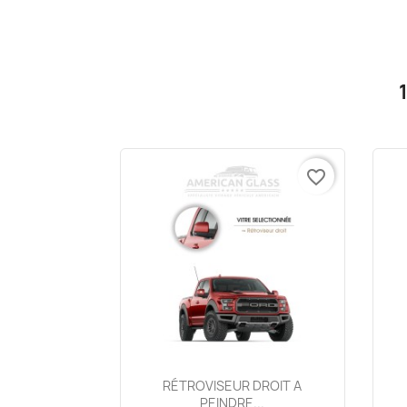
favorite_border
Aperçu rapide

RÉTROVISEUR DROIT A
PEINDRE...