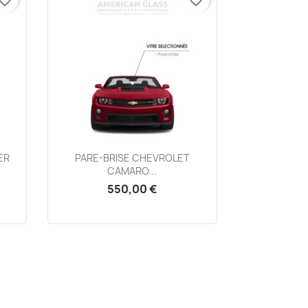
Aperçu rapide

ER
PARE-BRISE CHEVROLET
CAMARO...
550,00 €