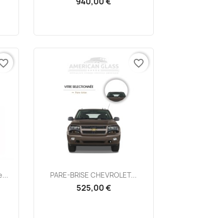
940,00 €
vorite_border
favorite_border
Aperçu rapide

...
PARE-BRISE CHEVROLET...
525,00 €