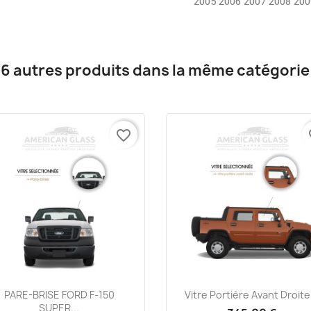
2005 2006 2007 2008 200
16 autres produits dans la même catégorie 
favorite_border
fa
Aperçu rapide
Aperçu rapide


PARE-BRISE FORD F-150
Vitre Portière Avant Droite.
SUPER...