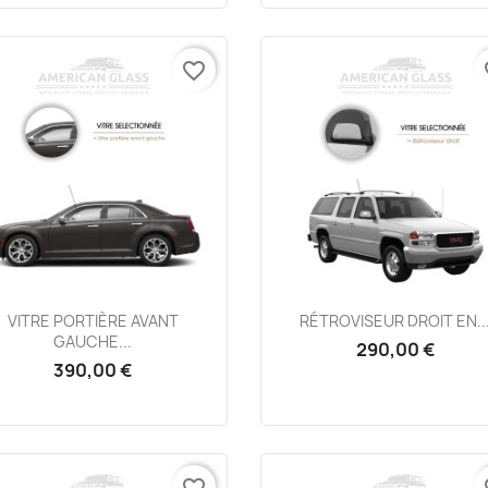
favorite_border
fa
Aperçu rapide
Aperçu rapide


VITRE PORTIÈRE AVANT
RÉTROVISEUR DROIT EN..
GAUCHE...
290,00 €
390,00 €
favorite_border
fa