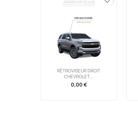
Aperçu rapide

RÉTROVISEUR DROIT
CHEVROLET...
0,00 €