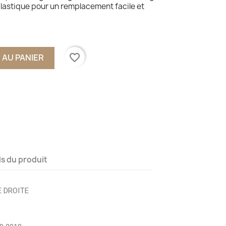
 plastique pour un remplacement facile et
favorite_border
 AU PANIER
ls du produit
E DROITE