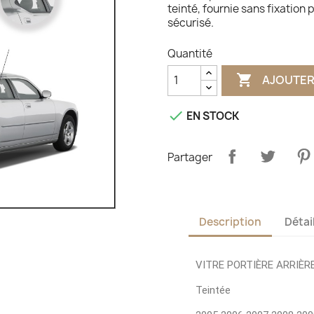
teinté, fournie sans fixation
sécurisé.
Quantité

AJOUTER

EN STOCK
Partager
Description
Détai
VITRE PORTIÈRE ARRIÈR
Teintée